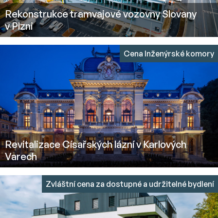
Rekonstrukce tramvajové vozovny Slovany
v Plzni
Cena Inženýrské komory
Revitalizace Císařských lázní v Karlových
Varech
Zvláštní cena za dostupné a udržitelné bydlení