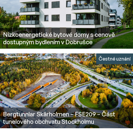
Nízkoenergetické bytové domy s cenově
dostupným bydlením v Dobrušce
Čestné uznání
Bergtunnlar Skärholmen – FSE209 – Část
tunelového obchvatu Stockholmu