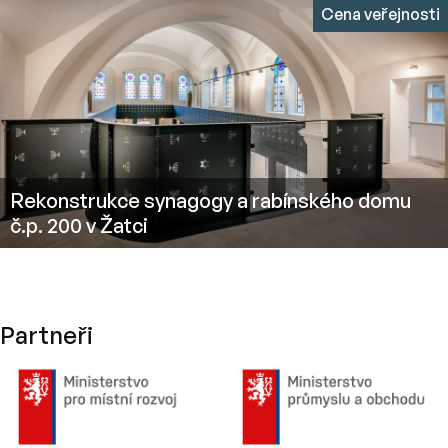
Cena veřejnosti
Rekonstrukce synagogy a rabínského domu
č.p. 200 v Žatci
Cenu podporují
Partneři