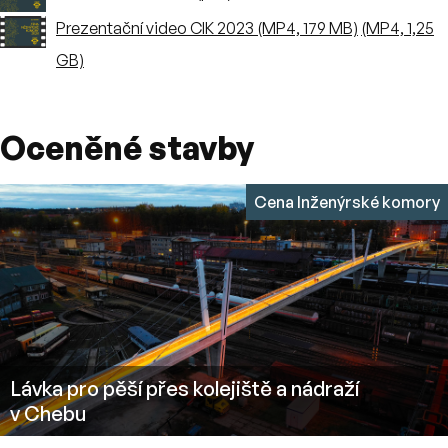
Prezentační video CIK 2023 (MP4, 179 MB)
(MP4, 1,25
GB)
Oceněné stavby
Cena Inženýrské komory
Lávka pro pěší přes kolejiště a nádraží
v Chebu