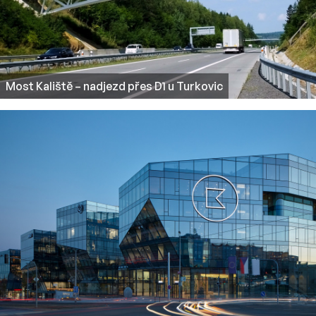
Most Kaliště – nadjezd přes D1 u Turkovic