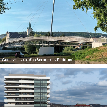
Ocelová lávka přes Berounku v Radotíně