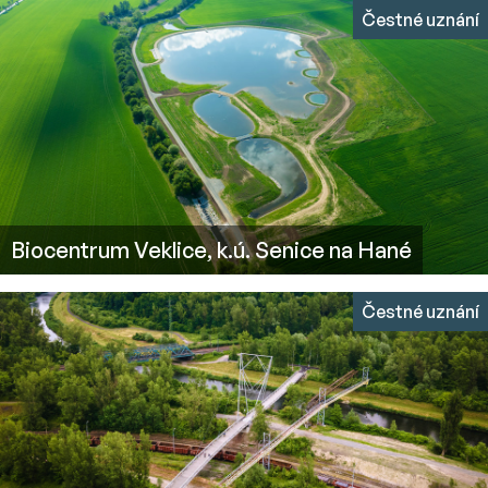
Čestné uznání
Biocentrum Veklice, k.ú. Senice na Hané
Čestné uznání