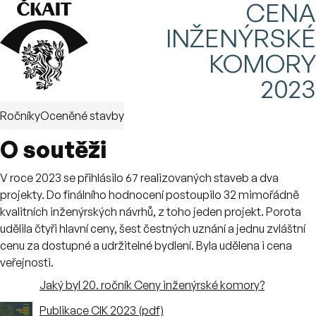
⌂
CENA
INŽENÝRSKÉ
KOMORY
2023
Ročníky
Oceněné stavby
O soutěži
V roce 2023 se přihlásilo 67 realizovaných staveb a dva
projekty. Do finálního hodnocení postoupilo 32 mimořádně
kvalitních inženýrských návrhů, z toho jeden projekt. Porota
udělila čtyři hlavní ceny, šest čestných uznání a jednu zvláštní
cenu za dostupné a udržitelné bydlení. Byla udělena i cena
veřejnosti.
Jaký byl 20. ročník Ceny inženýrské komory?
Publikace CIK 2023 (pdf)