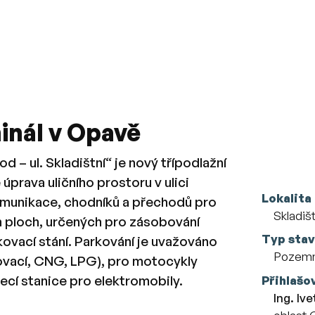
inál v Opavě
– ul. Skladištní“ je nový třípodlažní
prava uličního prostoru v ulici
Více o
Lokalita
komunikace, chodníků a přechodů pro
Skladiš
h ploch, určených pro zásobování
Typ sta
ovací stání. Parkování je uvažováno
Pozemn
lovací, CNG, LPG), pro motocykly
jecí stanice pro elektromobily.
Přihlašo
Ing. Iv