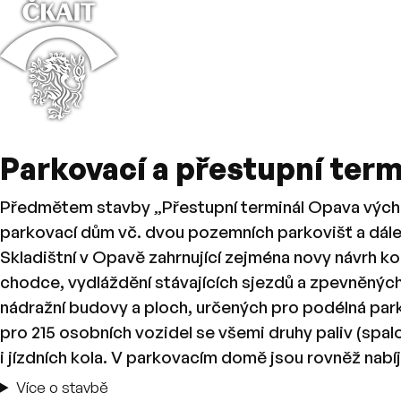
⌂
Parkovací a přestupní term
Předmětem stavby „Přestupní terminál Opava východ 
parkovací dům vč. dvou pozemních parkovišť a dále ú
Skladištní v Opavě zahrnující zejména novy návrh 
chodce, vydláždění stávajících sjezdů a zpevněnýc
nádražní budovy a ploch, určených pro podélná park
pro 215 osobních vozidel se všemi druhy paliv (spa
i jízdních kola. V parkovacím domě jsou rovněž nabí
Více o stavbě