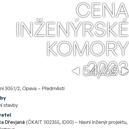
CENA
INŽENÝRSKÉ
KOMORY
2023
Odstavy
←
→
54/69
 stavbě
tní 3057/2, Opava – Předměstí
vby
í stavby
vatel
eta Dřevjaná
(ČKAIT 1102355, ID00) – hlavní inženýr projektu,