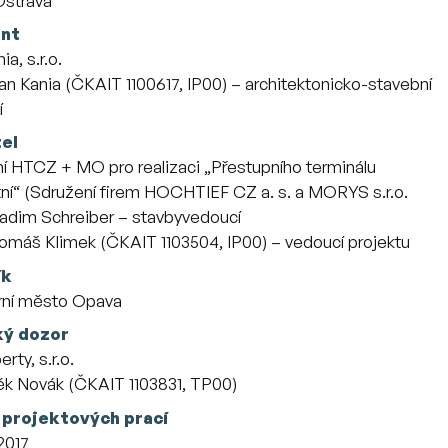
Ostrava
ant
a, s.r.o.
tnanci
Jan Kania (ČKAIT 1100617, IP00) – architektonicko-stavební
í
el
í HTCZ + MO pro realizaci „Přestupního terminálu
tní“ (Sdružení firem HOCHTIEF CZ a. s. a MORYS s.r.o.
tnanci
Radim Schreiber – stavbyvedoucí
Tomáš Klimek (ČKAIT 1103504, IP00) – vedoucí projektu
ík
rní město Opava
ký dozor
rty, s.r.o.
tnanci
k Novák (ČKAIT 1103831, TP00)
 projektových prací
2017