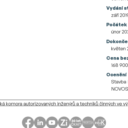
Vydání s
září 201
Počátek
únor 20
Dokonče
květen 
Cena be
168 900
Ocenění
Stavba 
NOVOST
á komora autorizovaných inženýrů a techniků činných ve v
ČKAIT na sociálních sítích