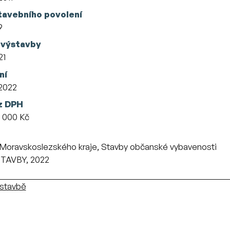
tavebního povolení
9
 výstavby
21
ní
2022
z DPH
 000 Kč
Moravskoslezského kraje, Stavby občanské vybavenosti
AVBY, 2022
ýstavbě