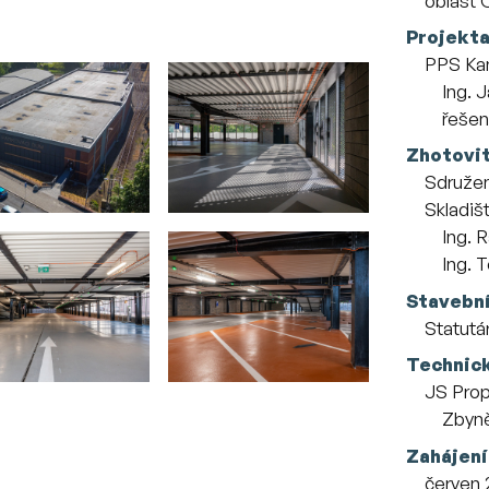
oblast 
Projekt
PPS Kani
Zaměs
Ing. 
řešen
Zhotovit
Sdružen
Skladiš
Zaměs
Ing. 
Ing. 
Stavebn
Statutá
Technic
JS Prope
Zaměs
Zbyně
Zahájení
červen 