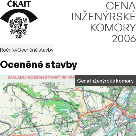
⌂
CENA
INŽENÝRSKÉ
KOMORY
2006
Ročníky
Oceněné stavby
Oceněné stavby
Cena Inženýrské komory