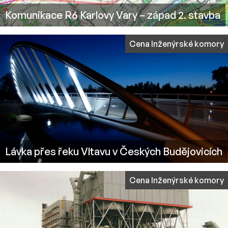
Komunikace R6 Karlovy Vary – západ 2. stavba
Cena Inženýrské komory
Lávka přes řeku Vltavu v Českých Budějovicích
Cena Inženýrské komory