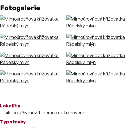
Fotogalerie
Více o stavbě
Lokalita
silnice I/35 mezi Libercem a Turnovem
Typ stavby