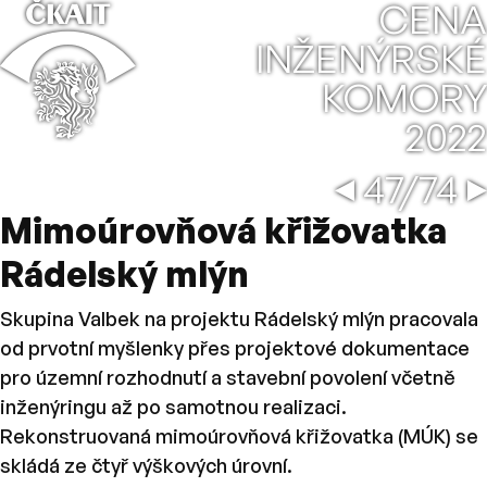
⌂
CENA
INŽENÝRSKÉ
KOMORY
2022
Mateřská
←
→
47/74
Mimoúrovňová křižovatka
Rádelský mlýn
Skupina Valbek na projektu Rádelský mlýn pracovala
od prvotní myšlenky přes projektové dokumentace
pro územní rozhodnutí a stavební povolení včetně
inženýringu až po samotnou realizaci.
Rekonstruovaná mimoúrovňová křižovatka (MÚK) se
skládá ze čtyř výškových úrovní.