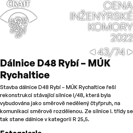
⌂
CENA
INŽENÝRSKÉ
KOMORY
2022
Bytový 
←
→
43/74
Dálnice D48 Rybí – MÚK
Rychaltice
Stavba dálnice D48 Rybí – MÚK Rychaltice řeší
rekonstrukci stávající silnice I/48, která byla
vybudována jako směrově nedělený čtyřpruh, na
komunikaci směrově rozdělenou. Ze silnice I. třídy se
tak stane dálnice v kategorii R 25,5.