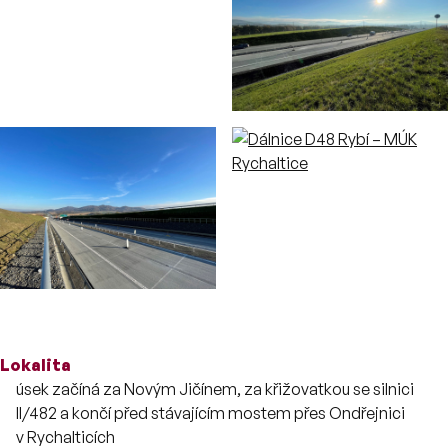
Více o stavbě
Lokalita
úsek začíná za Novým Jičínem, za křižovatkou se silnici
II/482 a končí před stávajícím mostem přes Ondřejnici
v Rychalticích