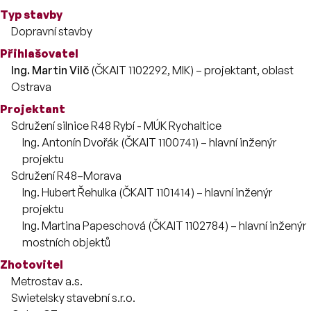
Typ stavby
Dopravní stavby
Přihlašovatel
Ing. Martin Vilč
(ČKAIT 1102292, MIK) – projektant, oblast
Ostrava
Projektant
Sdružení silnice R48 Rybí - MÚK Rychaltice
Zaměstnanci
Ing. Antonín Dvořák (ČKAIT 1100741) – hlavní inženýr
projektu
Sdružení R48–Morava
Zaměstnanci
Ing. Hubert Řehulka (ČKAIT 1101414) – hlavní inženýr
projektu
Ing. Martina Papeschová (ČKAIT 1102784) – hlavní inženýr
mostních objektů
Zhotovitel
Metrostav a.s.
Swietelsky stavební s.r.o.