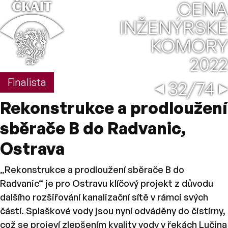
⌂
CENA
INŽENÝRSKÉ
KOMORY
2022
Oprava 
←
→
Finalista
32/74
Rekonstrukce a prodloužení
sběrače B do Radvanic,
Ostrava
„Rekonstrukce a prodloužení sběrače B do
Radvanic“ je pro Ostravu klíčový projekt z důvodu
dalšího rozšiřování kanalizační sítě v rámci svých
částí. Splaškové vody jsou nyní odváděny do čistírny,
což se projeví zlepšením kvality vody v řekách Lučina