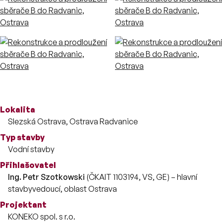
Více o stavbě
Lokalita
Slezská Ostrava, Ostrava Radvanice
Typ stavby
Vodní stavby
Přihlašovatel
Ing. Petr Szotkowski
(ČKAIT 1103194, VS, GE) – hlavní
stavbyvedoucí, oblast Ostrava
Projektant
KONEKO spol. s r.o.