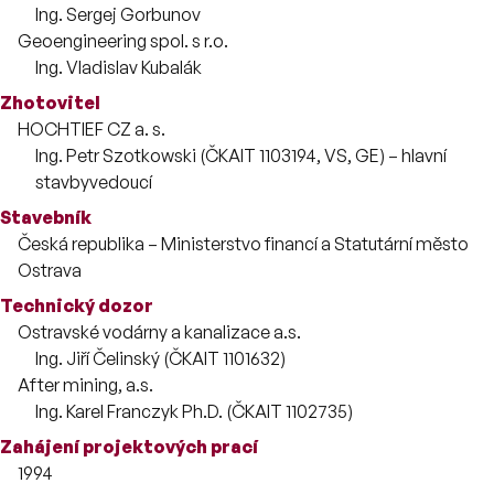
Zaměstnanci
Ing. Sergej Gorbunov
Geoengineering spol. s r.o.
Zaměstnanci
Ing. Vladislav Kubalák
Zhotovitel
HOCHTIEF CZ a. s.
Zaměstnanci
Ing. Petr Szotkowski (ČKAIT 1103194, VS, GE) – hlavní
stavbyvedoucí
Stavebník
Česká republika – Ministerstvo financí a Statutární město
Ostrava
Technický dozor
Ostravské vodárny a kanalizace a.s.
Zaměstnanci
Ing. Jiří Čelinský (ČKAIT 1101632)
After mining, a.s.
Zaměstnanci
Ing. Karel Franczyk Ph.D. (ČKAIT 1102735)
Zahájení projektových prací
1994