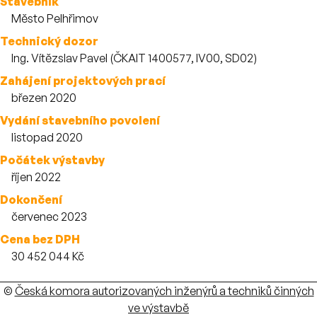
Stavebník
Město Pelhřimov
Technický dozor
Ing. Vítězslav Pavel (ČKAIT 1400577, IV00, SD02)
Zahájení projektových prací
březen 2020
Vydání stavebního povolení
listopad 2020
Počátek výstavby
říjen 2022
Dokončení
červenec 2023
Cena bez DPH
30 452 044 Kč
Autoři
©
Česká komora autorizovaných inženýrů a techniků činných
ve výstavbě