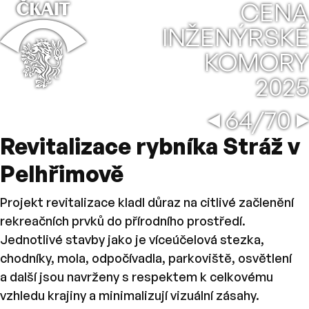
⌂
CENA
INŽENÝRSKÉ
KOMORY
2025
Společe
←
→
64/70
Revitalizace rybníka Stráž v
Pelhřimově
Projekt revitalizace kladl důraz na citlivé začlenění
rekreačních prvků do přírodního prostředí.
Jednotlivé stavby jako je víceúčelová stezka,
chodníky, mola, odpočívadla, parkoviště, osvětlení
a další jsou navrženy s respektem k celkovému
vzhledu krajiny a minimalizují vizuální zásahy.