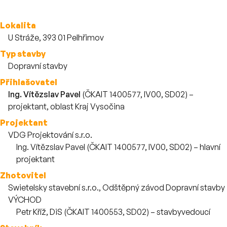
Více o stavbě
Lokalita
U Stráže, 393 01 Pelhřimov
Typ stavby
Dopravní stavby
Přihlašovatel
Ing. Vítězslav Pavel
(ČKAIT 1400577, IV00, SD02) –
projektant, oblast Kraj Vysočina
Projektant
VDG Projektování s.r.o.
Zaměstnanci
Ing. Vítězslav Pavel (ČKAIT 1400577, IV00, SD02) – hlavní
projektant
Zhotovitel
Swietelsky stavební s.r.o., Odštěpný závod Dopravní stavby
VÝCHOD
Zaměstnanci
Petr Kříž, DiS (ČKAIT 1400553, SD02) – stavbyvedoucí