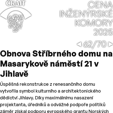
⌂
CENA
INŽENÝRSKÉ
KOMORY
2025
Nová stá
←
→
62/70
Obnova Stříbrného domu na
Masarykově náměstí 21 v
Jihlavě
Úspěšná rekonstrukce z renesančního domu
vytvořila symbol kulturního a architektonického
dědictví Jihlavy. Díky maximálnímu nasazení
projektanta, úředníků a odvážné podpoře politiků
záměr získal podporu evropského grantu Norských