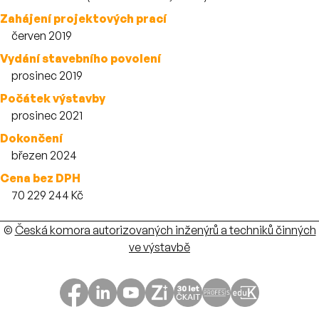
Zahájení projektových prací
červen 2019
Vydání stavebního povolení
prosinec 2019
Počátek výstavby
prosinec 2021
Dokončení
březen 2024
Cena bez DPH
70 229 244 Kč
Autoři
©
Česká komora autorizovaných inženýrů a techniků činných
ve výstavbě
ČKAIT na sociálních sítích