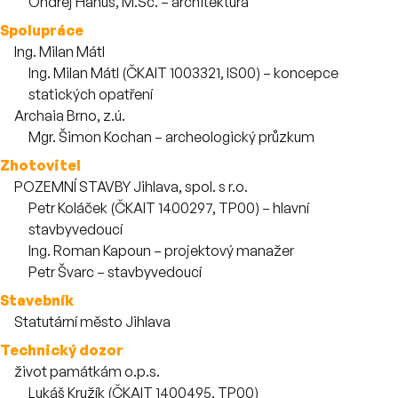
Zaměstnanci
Ondřej Hanuš, M.Sc. – architektura
Spolupráce
Ing. Milan Mátl
Zaměstnanci
Ing. Milan Mátl (ČKAIT 1003321, IS00) – koncepce
statických opatření
Archaia Brno, z.ú.
Zaměstnanci
Mgr. Šimon Kochan – archeologický průzkum
Zhotovitel
POZEMNÍ STAVBY Jihlava, spol. s r.o.
Zaměstnanci
Petr Koláček (ČKAIT 1400297, TP00) – hlavní
stavbyvedoucí
Ing. Roman Kapoun – projektový manažer
Petr Švarc – stavbyvedoucí
Stavebník
Statutární město Jihlava
Technický dozor
život památkám o.p.s.
Zaměstnanci
Lukáš Kružík (ČKAIT 1400495, TP00)