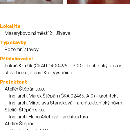
Více o stavbě
Lokalita
Masarykovo náměstí 21, Jihlava
Typ stavby
Pozemní stavby
Přihlašovatel
Lukáš Kružík
(ČKAIT 1400495, TP00) – technický dozor
stavebníka, oblast Kraj Vysočina
Projektant
Ateliér Štěpán s.r.o.
Zaměstnanci
Ing. arch. Marek Štěpán (ČKA 02465, A.0) – architekt
Ing. arch. Miroslava Staneková – architektonický návrh
Steliér Štěpán s.r.o.
Zaměstnanci
Ing. arch. Hana Arletová – architektura
Ateliér Štěpán