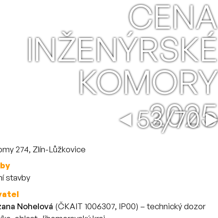
CENA
INŽENÝRSKÉ
KOMORY
2025
Vratná t
←
→
53/70
 stavbě
my 274, Zlín-Lůžkovice
vby
í stavby
vatel
zana Nohelová
(ČKAIT 1006307, IP00) – technický dozor