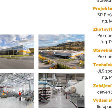
stavebn
Projekt
BP Proje
Zaměs
Ing. 
Zhotovit
Promens
Zaměs
Ing. 
Stavebn
Promens
Technic
JL5 spol
Zaměs
Ing. 
Zahájení
červen 
Vydání s
listopa