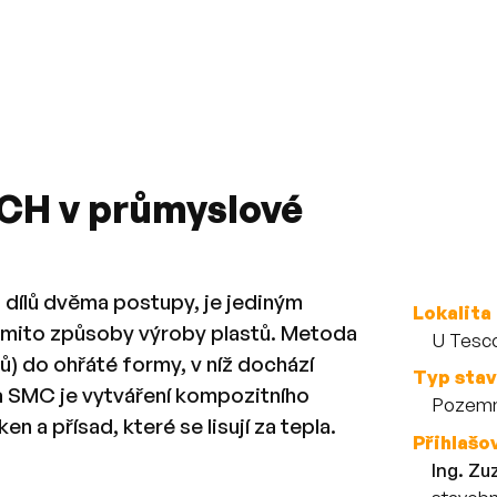
ECH v průmyslové
h dílů dvěma postupy, je jediným
Více o
Lokalita
těmito způsoby výroby plastů. Metoda
U Tesco
ů) do ohřáté formy, v níž dochází
Typ sta
a SMC je vytváření kompozitního
Pozemn
 a přísad, které se lisují za tepla.
Přihlašo
Ing. Zu