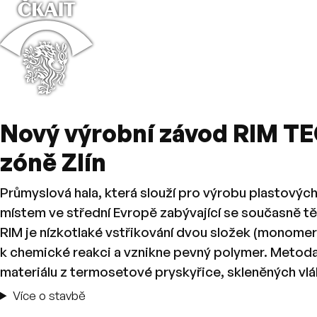
⌂
Nový výrobní závod RIM T
zóně Zlín
Průmyslová hala, která slouží pro výrobu plastovýc
místem ve střední Evropě zabývající se současně 
RIM je nízkotlaké vstřikování dvou složek (monomer
k chemické reakci a vznikne pevný polymer. Metod
materiálu z termosetové pryskyřice, skleněných vláken
Více o stavbě