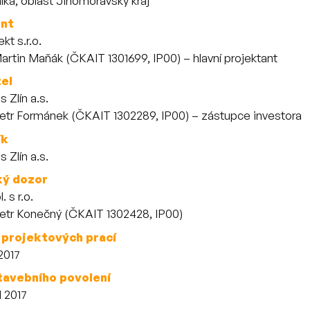
íka, oblast Jihomoravský kraj
ant
kt s.r.o.
tnanci
Martin Maňák (ČKAIT 1301699, IP00) – hlavní projektant
el
 Zlín a.s.
tnanci
Petr Formánek (ČKAIT 1302289, IP00) – zástupce investora
ík
 Zlín a.s.
ký dozor
. s r.o.
tnanci
Petr Konečný (ČKAIT 1302428, IP00)
 projektových prací
2017
tavebního povolení
d 2017