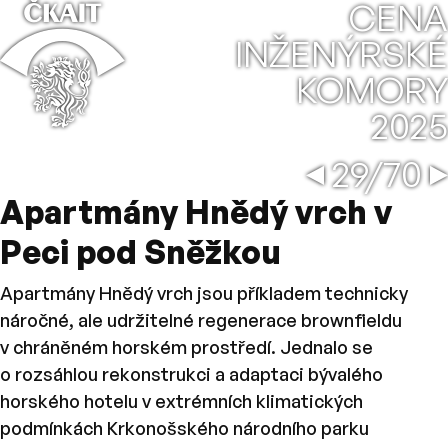
⌂
CENA
INŽENÝRSKÉ
KOMORY
2025
Reziden
←
→
29/70
Apartmány Hnědý vrch v
Peci pod Sněžkou
Apartmány Hnědý vrch jsou příkladem technicky
náročné, ale udržitelné regenerace brownfieldu
v chráněném horském prostředí. Jednalo se
o rozsáhlou rekonstrukci a adaptaci bývalého
horského hotelu v extrémních klimatických
podmínkách Krkonošského národního parku