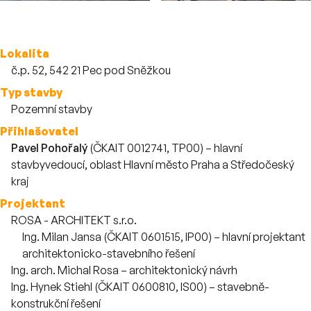
Více o stavbě
Lokalita
č.p. 52, 542 21 Pec pod Sněžkou
Typ stavby
Pozemní stavby
Přihlašovatel
Pavel Pohořalý
(ČKAIT 0012741, TP00) – hlavní
stavbyvedoucí, oblast Hlavní město Praha a Středočeský
kraj
Projektant
ROSA - ARCHITEKT s.r.o.
Zaměstnanci
Ing. Milan Jansa (ČKAIT 0601515, IP00) – hlavní projektant
architektonicko-stavebního řešení
Ing. arch. Michal Rosa – architektonický návrh
Ing. Hynek Stiehl (ČKAIT 0600810, IS00) – stavebně-
konstrukční řešení