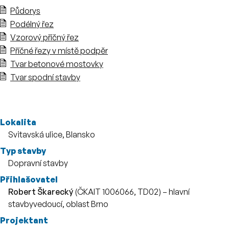
Půdorys
Podélný řez
Vzorový příčný řez
Příčné řezy v místě podpěr
Tvar betonové mostovky
Tvar spodní stavby
Více o stavbě
Lokalita
Svitavská ulice, Blansko
Typ stavby
Dopravní stavby
Přihlašovatel
Robert Škarecký
(ČKAIT 1006066, TD02) – hlavní
stavbyvedoucí, oblast Brno
Projektant