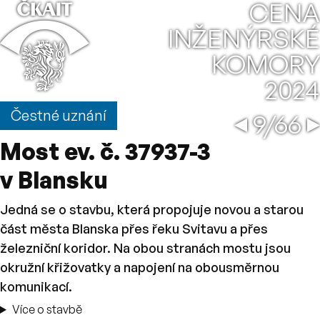
⌂
CENA
INŽENÝRSKÉ
KOMORY
2024
Jižní 
←
→
Čestné uznání
9/66
Most ev. č. 37937-3
v Blansku
Jedná se o stavbu, která propojuje novou a starou
část města Blanska přes řeku Svitavu a přes
železniční koridor. Na obou stranách mostu jsou
okružní křižovatky a napojení na obousměrnou
komunikací.
Více o stavbě