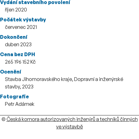
Vydání stavebního povolení
říjen 2020
Počátek výstavby
červenec 2021
Dokončení
duben 2023
Cena bez DPH
265 196 152 Kč
Ocenění
Stavba Jihomoravského kraje, Dopravní a inženýrské
stavby, 2023
Fotografie
Petr Adámek
Autoři
©
Česká komora autorizovaných inženýrů a techniků činných
ve výstavbě