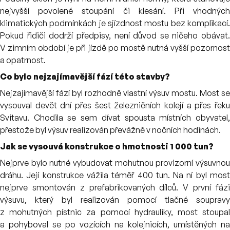
nejvyšší povolené stoupání či klesání. Při vhodných
klimatických podmínkách je sjízdnost mostu bez komplikací.
Pokud řidiči dodrží předpisy, není důvod se ničeho obávat.
V zimním období je při jízdě po mostě nutná vyšší pozornost
a opatrnost.
Co bylo nejzajímavější fází této stavby?
Nejzajímavější fází byl rozhodně vlastní výsuv mostu. Most se
vysouval devět dní přes šest železničních kolejí a přes řeku
Svitavu. Chodila se sem dívat spousta místních obyvatel,
přestože byl výsuv realizován převážně v nočních hodinách.
Jak se vysouvá konstrukce o hmotnosti 1 000 tun?
Nejprve bylo nutné vybudovat mohutnou provizorní výsuvnou
dráhu. Její konstrukce vážila téměř 400 tun. Na ní byl most
nejprve smontován z prefabrikovaných dílců. V první fázi
výsuvu, který byl realizován pomocí tlačné soupravy
z mohutných pístnic za pomocí hydrauliky, most stoupal
a pohyboval se po vozících na kolejnicích, umístěných na