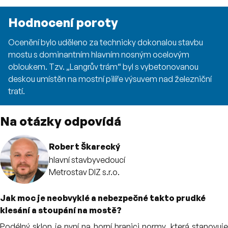
Hodnocení poroty
Ocenění bylo uděleno za technicky dokonalou stavbu
mostu s dominantním hlavním nosným ocelovým
obloukem. Tzv. „Langrův trám“ byl s vybetonovanou
deskou umístěn na mostní pilíře výsuvem nad železniční
tratí.
Na otázky odpovídá
Robert Škarecký
hlavní stavbyvedoucí
Metrostav DIZ s.r.o.
Jak moc je neobvyklé a nebezpečné takto prudké
klesání a stoupání na mostě?
Podélný sklon je nyní na horní hranici normy, která stanovuje