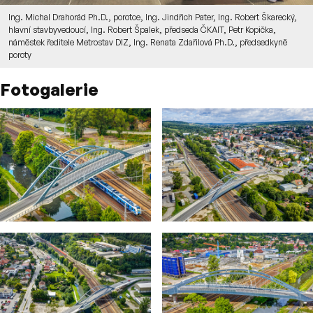
Ing. Michal Drahorád Ph.D., porotce, Ing. Jindřich Pater, Ing. Robert Škarecký,
hlavní stavbyvedoucí, Ing. Robert Špalek, předseda ČKAIT, Petr Kopička,
náměstek ředitele Metrostav DIZ, Ing. Renata Zdařilová Ph.D., předsedkyně
poroty
Fotogalerie