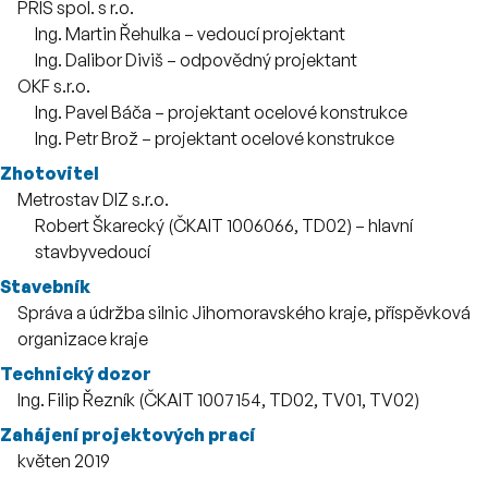
PRIS spol. s r.o.
Zaměstnanci
Ing. Martin Řehulka – vedoucí projektant
Ing. Dalibor Diviš – odpovědný projektant
OKF s.r.o.
Zaměstnanci
Ing. Pavel Báča – projektant ocelové konstrukce
Ing. Petr Brož – projektant ocelové konstrukce
Zhotovitel
Metrostav DIZ s.r.o.
Zaměstnanci
Robert Škarecký (ČKAIT 1006066, TD02) – hlavní
stavbyvedoucí
Stavebník
Správa a údržba silnic Jihomoravského kraje, příspěvková
organizace kraje
Technický dozor
Ing. Filip Řezník (ČKAIT 1007154, TD02, TV01, TV02)
Zahájení projektových prací
květen 2019