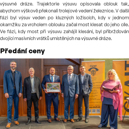
výsuvné dráze. Trajektorie výsuvu opisovala oblouk tak,
abychom výškově překonali trolejové vedení železnice. V další
fázi byl výsuv veden po kluzných ložiscích, kdy v jednom
okamžiku za vrcholem oblouku začal most klesat do jeho cíle.
Ve fázi, kdy most při výsuvu zahájil klesání, byl přibržďován
dvojící masivních vrátků umístěných na výsuvné dráze.
Předání ceny