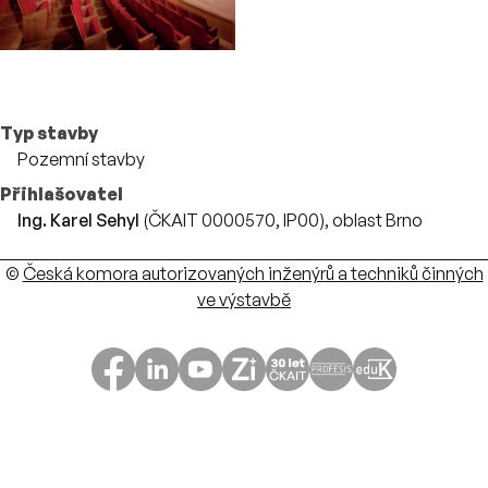
Více o stavbě
Typ stavby
Pozemní stavby
Přihlašovatel
Ing. Karel Sehyl
(ČKAIT 0000570, IP00), oblast Brno
Autoři
©
Česká komora autorizovaných inženýrů a techniků činných
ve výstavbě
ČKAIT na sociálních sítích