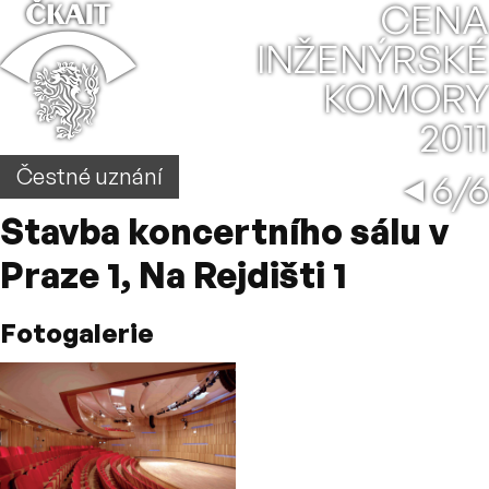
⌂
CENA
INŽENÝRSKÉ
KOMORY
2011
Opr
←
Čestné uznání
6/6
Stavba koncertního sálu v
Praze 1, Na Rejdišti 1
Fotogalerie